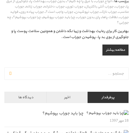
برچسب ها :
انواع جوراب
,
با عرق پا چه کنیم؟
,
بدون جوراب
,
بهداشت پا
,
جلوگیری از عرق
پا
,
جوراب
,
جوراب آنتی باکتریال
,
جوراب توری
,
جوراب دخترانه
,
جوراب زنانه
,
جوراب
مناسب
,
جوراب نازک
,
جوراب نپوشیدن
,
جوراب واجب است؟
,
جوراب پیاده روی
,
فواید
جوراب
,
نظافت پاها
,
پای بدون جوراب
,
چرا باید جوراب بپوشیم
,
چرا جوراب بپوشیم؟
,
چه
جورابی؟
بهترین کار برای رعایت بهداشت و زیبا نگه داشتن و همچنین سلامت پوست پا و
جلوگیری از بوی بد پا، پوشیدن جوراب است.
مطالعه بیشتر
پرطرفدار
اخیر
دیدگاه ها
چرا باید جوراب بپوشیم؟
18 مهر 1397