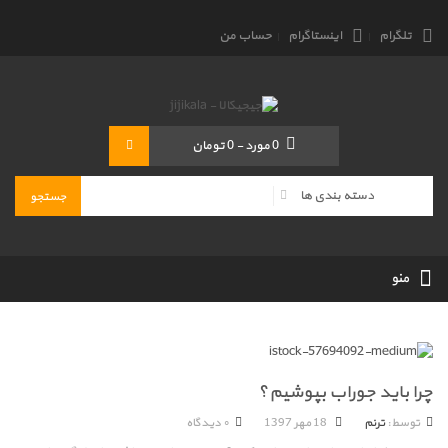
تلگرام
اینستاگرام
حساب من
0
مورد
-
0 تومان
منو
چرا باید جوراب بپوشیم؟
توسط:
ترنم
18 مهر 1397
۰ دیدگاه