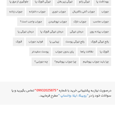
بهداشت پا
تیرگی زانو
تیرگی زیر بغل
تیرگی قوزک پا
جلوگیری از عرق پا
جوراب
جوراب آنتی باکتریال
جوراب توری
جوراب دخترانه
جوراب زنانه
جوراب مناسب
جوراب نازک
جوراب نپوشیدن
جوراب واجب است؟
جوراب پیاده روی
درمان تیرگی
درمان تیرگی قوزک پا
درمان تیرگی پا
رفع تیرگی قوزک
رفع تیرگی پوست
زیبایی پا
فواید جوراب
قوزک
قوزک پا
نظافت پاها
پای بدون جوراب
پوست سفیدتر
چرا باید جوراب بپوشیم
چرا جوراب بپوشیم؟
چه جورابی؟
در صورت نیاز به پشتیبانی خرید با شماره
" 09932025875 "
تماس بگیرید و یا
سوالات خود را در
" روبیکا، ایتا، واتساپ "
مطرح فرمایید.