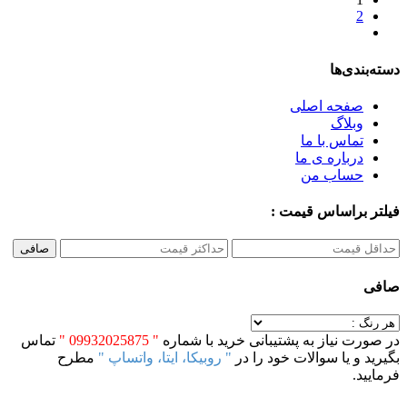
2
دسته‌بندی‌ها
صفحه اصلی
وبلاگ
تماس با ما
درباره ی ما
حساب من
فیلتر براساس قیمت :
صافی
صافی
در صورت نیاز به پشتیبانی خرید با شماره
" 09932025875 "
تماس
بگیرید و یا سوالات خود را در
" روبیکا، ایتا، واتساپ "
مطرح
فرمایید.