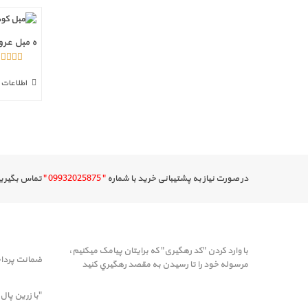
ه مبل عرو
5.00
از 5
اطلاعات 
در صورت نیاز به پشتیبانی خرید با شماره
" 09932025875 "
تماس بگیرید 
با وارد کردن "کد رهگیری" که برایتان پیامک میکنیم،
ضمانت پردا
مرسوله خود را تا رسيدن به مقصد رهگيري کنيد
"با زرین پال