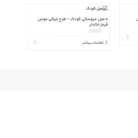
ه مبل عروسکی کودک – طرح میکی موس
قرمز خالدار
ا
ز
اطلاعات بیشتر
5