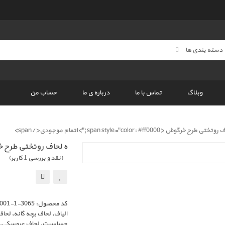
وبلاگ
تماس با ما
درباره ی ما
حساب من
رح خرگوش <span style="color: #ff0000;">اتمام موجودی</span>
ه لحاف روتختی طرح 
(نقد و بررسی
1
کاربر)
کد محصول:
3065-1-001
الیاف
,
لحاف بچه گانه
,
لحاف
حساسیت
,
لحاف عروسکی
,