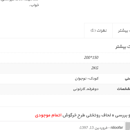
خواب
.
 بیشتر
نظرات (1)
ت بیشتر
150*200
2KG
نی
کودک- نوجوان
مشخصات
دوطرفه, کارتونی
اتمام موجودی
niloofar
–
فروردین 13, 1397
: