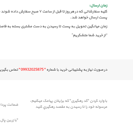
زمان ارسال:
کلیه سفارشاتی که در هر روز تا
پست ارسال خواهد شد.
زمان میانگین تحویل به پست تا رسیدن به دست مشتری بسته به فاصله 
“از خرید شما متشکریم”
در صورت نیاز به پشتیبانی خرید با شماره
" 09932025875 "
تماس بگیرید 
با وارد کردن "کد رهگیری" که برایتان پیامک میکنیم،
ضمانت پردا
مرسوله خود را تا رسيدن به مقصد رهگيري کنيد
"با زرین پال