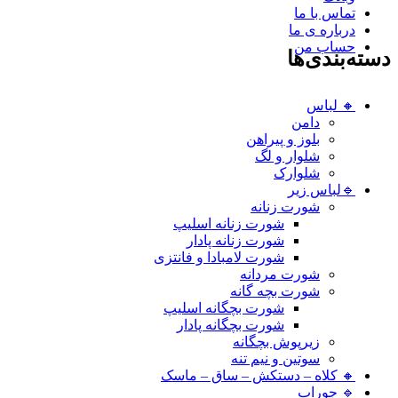
تماس با ما
درباره ی ما
حساب من
دسته‌بندی‌ها
🔸 لباس
دامن
بلوز و پیراهن
شلوار و لگ
شلوارک
🔹لباس زیر
شورت زنانه
شورت زنانه اسلیپ
شورت زنانه پادار
شورت لامبادا و فانتزی
شورت مردانه
شورت بچه گانه
شورت بچگانه اسلیپ
شورت بچگانه پادار
زیرپوش بچگانه
سوتین و نیم تنه
🔸 کلاه – دستکش – ساق – ماسک
🔹 جوراب