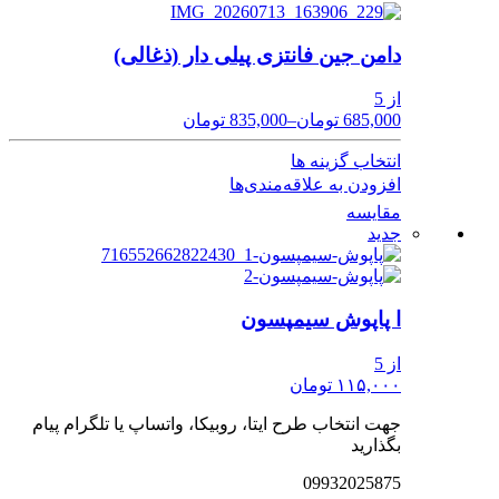
دامن جین فانتزی پیلی دار (ذغالی)
از 5
685,000 تومان
–
835,000 تومان
انتخاب گزینه ها
افزودن به علاقه‌مندی‌ها
مقایسه
جدید
ا پاپوش سیمپسون
از 5
۱۱۵,۰۰۰ تومان
جهت انتخاب طرح ایتا، روبیکا، واتساپ یا تلگرام پیام
بگذارید
09932025875