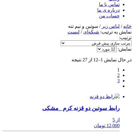
تماس با ما
درباره ی ما
حساب من
خانه
/
لباس زیر
/ سوتین و نیم تنه
نمایش به ترتیب:
شبکه‌ای
/
لیست
ترتیب:
نمایش:
در حال نمایش 1–12 از 27 نتیجه
1
2
3
رابط سوتین دو قزنه کرم _مشکی
از 5
12,000 تومان