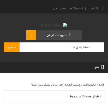
تلگرام
اینستاگرام
حساب من
0
مورد
-
0 تومان
منو
خانه
/ محصولات برچسب خورده “جوراب دیابتیک ساق بلند”
نمایش همه 10 نتیجه ها