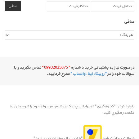
صافی
صافی
در صورت نیاز به پشتیبانی خرید با شماره
" 09932025875 "
تماس بگیرید و یا
سوالات خود را در
" روبیکا، ایتا، واتساپ "
مطرح فرمایید.
با وارد کردن "کد رهگیری" که برایتان پیامک میکنیم، مرسوله خود را تا رسيدن به
مقصد رهگيري کنيد
ضمانت پرداخت شما
"با زرین پال مطمئن خرید کنید"