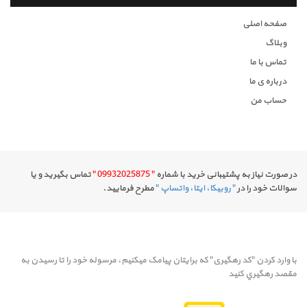
صفحه اصلی
وبلاگ
تماس با ما
درباره ی ما
حساب من
در صورت نیاز به پشتیبانی خرید با شماره
" 09932025875 "
تماس بگیرید و یا
سوالات خود را در
" روبیکا، ایتا، واتساپ "
مطرح فرمایید.
با وارد کردن "کد رهگیری" که برایتان پیامک میکنیم، مرسوله خود را تا رسيدن به
مقصد رهگيري کنيد