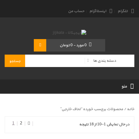
تلگرام
اینستاگرام
حساب من
0
مورد
-
0 تومان
منو
خانه
/ محصولات برچسب خورده “لحاف خارجی”
1
2
در حال نمایش 1–10 از 18 نتیجه