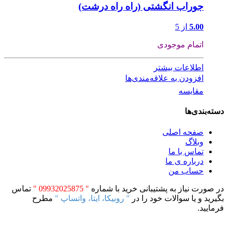
جوراب انگشتی (راه راه درشت)
5.00
از 5
اتمام موجودی
اطلاعات بیشتر
افزودن به علاقه‌مندی‌ها
مقایسه
دسته‌بندی‌ها
صفحه اصلی
وبلاگ
تماس با ما
درباره ی ما
حساب من
در صورت نیاز به پشتیبانی خرید با شماره
" 09932025875 "
تماس
بگیرید و یا سوالات خود را در
" روبیکا، ایتا، واتساپ "
مطرح
فرمایید.