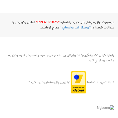
در صورت نیاز به پشتیبانی خرید با شماره
" 09932025875 "
تماس بگیرید و یا
سوالات خود را در
" روبیکا، ایتا، واتساپ "
مطرح فرمایید.
با وارد کردن "کد رهگیری" که برایتان پیامک میکنیم، مرسوله خود را تا رسيدن به
مقصد رهگيري کنيد
ضمانت پرداخت شما
"با زرین پال مطمئن خرید کنید"