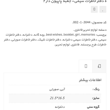
ه دفتر خاطرات سیمی- جعبه پاپیون دار ۲
کد محصول:
3044-1-002
.
دسته:
لوازم تحریر فانتزی
.
برچسب:
memories
,
girl
,
booklet
,
best wishes
,
بچه گانه
,
دخترانه
,
دفتر خاطرات
سیمی
,
دفتر خاطرات سیمی دخترانه
,
دفتر خاطرات شیک
,
دفتر خاطرات صورتی
,
دفتر
خاطرات طرح برجسته
,
فانتزی
,
لوازم تحریر
.
ا
ط
نظ
لا
را
اطلاعات بیشتر
عا
ت
ت
(0
رنگ :
آبی, صورتی
بی
)
ش
سایز :
16.5*21.5
تر
گروه سنی
دخترانه