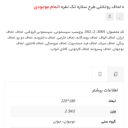
ه لحاف روتختی طرح ستاره تک نفره
اتمام موجودی
کد محصول:
3065-2-002
.
برچسب:
سیسمونی
,
سیسمونی فروشی
,
لحاف
,
لحاف
ارزان
,
لحاف الیاف
,
لحاف بچه گانه
,
لحاف خارجی
,
لحاف دخترونه
,
لحاف دو رو
,
لحاف
رنگی
,
لحاف سبک
,
لحاف ضد حساسیت
,
لحاف عروسکی
,
لحاف فانتزی
,
لحاف
نوجوان
,
لحاف پسرونه
,
لحاف کارتونی
,
کالای خواب
.
ا
ط
نظ
لا
را
اطلاعات بیشتر
عا
ت
ت
(0
ابعاد
180*220
بی
)
ش
وزن
2.5KG
تر
گروه سنی
نوجوان- جوان