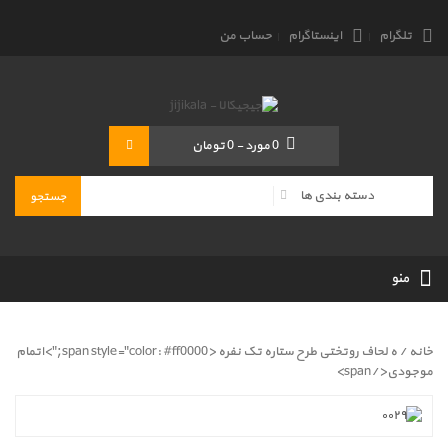
تلگرام
اینستاگرام
حساب من
0
مورد
-
0 تومان
منو
خانه
/ ه لحاف روتختی طرح ستاره تک نفره <span style="color: #ff0000;">اتمام
موجودی</span>