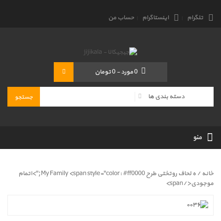
تلگرام
اینستاگرام
حساب من
0
مورد
-
0 تومان
منو
خانه
/ ه لحاف روتختی طرح My Family <span style="color: #ff0000;">اتمام
موجودی</span>