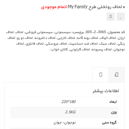
ه لحاف روتختی طرح My Family
اتمام موجودی
کد محصول:
3065-2-005
.
برچسب:
سیسمونی
,
سیسمونی فروشی
,
لحاف
,
لحاف
ارزان
,
لحاف الیاف
,
لحاف بچه گانه
,
لحاف خارجی
,
لحاف دخترونه
,
لحاف دو رو
,
لحاف
رنگی
,
لحاف سبک
,
لحاف ضد حساسیت
,
لحاف عروسکی
,
لحاف فانتزی
,
لحاف
نوجوان
,
لحاف پسرونه
,
لحاف کارتونی
,
کالای خواب
.
ا
ط
نظ
لا
را
اطلاعات بیشتر
عا
ت
ت
(0
ابعاد
180*220
بی
)
ش
وزن
2.5KG
تر
گروه سنی
نوجوان- جوان