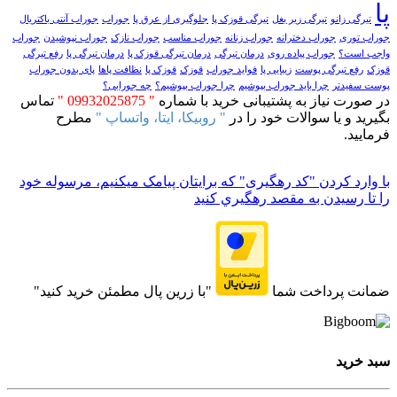
پا
تیرگی زانو
تیرگی زیر بغل
تیرگی قوزک پا
جلوگیری از عرق پا
جوراب
جوراب آنتی باکتریال
جوراب توری
جوراب دخترانه
جوراب زنانه
جوراب مناسب
جوراب نازک
جوراب نپوشیدن
جوراب
واجب است؟
جوراب پیاده روی
درمان تیرگی
درمان تیرگی قوزک پا
درمان تیرگی پا
رفع تیرگی
قوزک
رفع تیرگی پوست
زیبایی پا
فواید جوراب
قوزک
قوزک پا
نظافت پاها
پای بدون جوراب
پوست سفیدتر
چرا باید جوراب بپوشیم
چرا جوراب بپوشیم؟
چه جورابی؟
در صورت نیاز به پشتیبانی خرید با شماره
" 09932025875 "
تماس
بگیرید و یا سوالات خود را در
" روبیکا، ایتا، واتساپ "
مطرح
فرمایید.
با وارد کردن "کد رهگیری" که برایتان پیامک میکنیم، مرسوله خود
را تا رسيدن به مقصد رهگيري کنيد
ضمانت پرداخت شما
"با زرین پال مطمئن خرید کنید"
سبد خرید