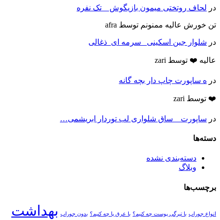
در
لحاف روتختی میمون بازیگوش _ تک نفره
تن خورش عالیه ممنونم
توسط afra
در
شلوار جین اسکینی _سرمه ای_ذغالی
عالیه ❤️
توسط zari
در
ه ساپورت چاپ دار بچه گانه
❤️
توسط zari
در
ساپورت _ ساق شلواری لب توردار ابریشمی…
دسته‌ها
دسته‌بندی نشده
وبلاگ
برچسب‌ها
بهداشت
انواع جوراب
با تیرگی پوست چه کنیم؟
با عرق پا چه کنیم؟
بدون جوراب