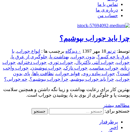
تماس با ما
درباره ی ما
حساب من
چرا باید جوراب بپوشیم؟
توسط:
ترنم
18 مهر 1397
۰ دیدگاه
برچسب ها :
انواع جوراب
,
با
عرق پا چه کنیم؟
,
بدون جوراب
,
بهداشت پا
,
جلوگیری از عرق پا
,
جوراب
,
جوراب آنتی باکتریال
,
جوراب توری
,
جوراب دخترانه
,
جوراب
زنانه
,
جوراب مناسب
,
جوراب نازک
,
جوراب نپوشیدن
,
جوراب واجب
است؟
,
جوراب پیاده روی
,
فواید جوراب
,
نظافت پاها
,
پای بدون
جوراب
,
چرا باید جوراب بپوشیم
,
چرا جوراب بپوشیم؟
,
چه جورابی؟
بهترین کار برای رعایت بهداشت و زیبا نگه داشتن و همچنین سلامت
پوست پا و جلوگیری از بوی بد پا، پوشیدن جوراب است.
مطالعه بیشتر
جستجو برای:
پرطرفدار
اخیر